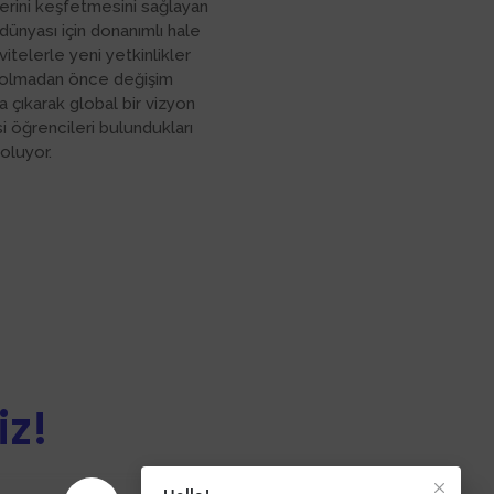
lerini keşfetmesini sağlayan
 dünyası için donanımlı hale
ivitelerle yeni yetkinlikler
un olmadan önce değişim
na çıkarak global bir vizyon
i öğrencileri bulundukları
oluyor.
iz!