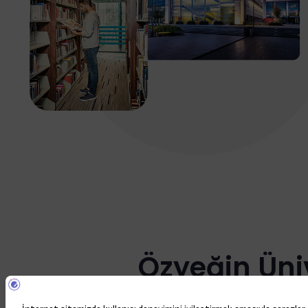
Özyeğin Üniv