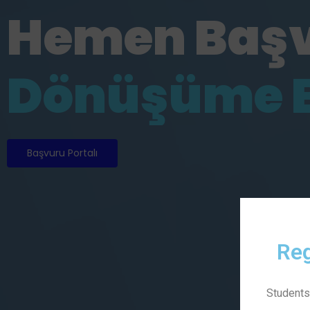
Hemen Baş
|
Başvuru Portalı
Reg
Students