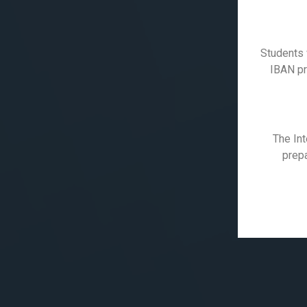
Students 
IBAN pro
The Int
prepa