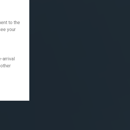
ent to the
 see your
-arrival
 other