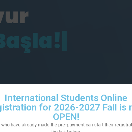
vur
International Students Online
istration for 2026-2027 Fall is
OPEN!
 who have already made the pre-payment can start their registrat
the link below: