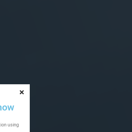
 now
ion using