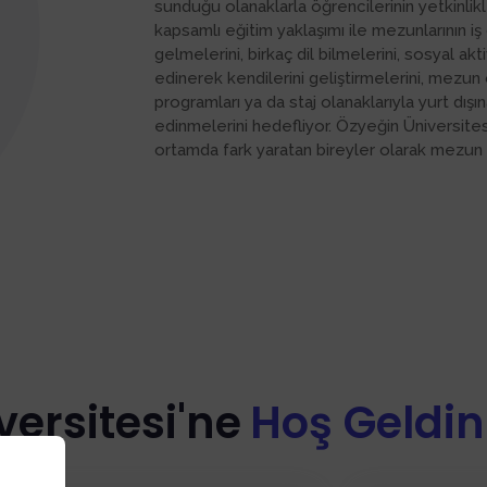
sunduğu olanaklarla öğrencilerinin yetkinlik
kapsamlı eğitim yaklaşımı ile mezunlarının iş
gelmelerini, birkaç dil bilmelerini, sosyal akt
edinerek kendilerini geliştirmelerini, mez
programları ya da staj olanaklarıyla yurt dışı
edinmelerini hedefliyor. Özyeğin Üniversites
ortamda fark yaratan bireyler olarak mezun 
ersitesi'ne
Hoş Geldin