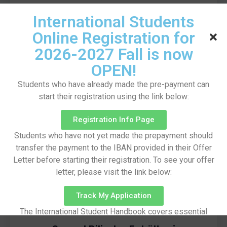
International Students
Mühendislik Fakültesi
Online Registration for
Teknik problemler çözerek, yeni teknolojiler
geliştirerek veya gelişimine liderlik ederek çalışma
2026-2027 Fall is now
alanına fayda sağlayan, teknolojik gelişmeleri, iş
kollarının ihtiyaçlarını ve eğilimlerini yerel ve küresel
OPEN!
boyutta takip eden, kuramsal bilgiyi uygulamayla
Students who have already made the pre-payment can
harmanlayan, mühendisliğin uygulama ve işletme
start their registration using the link below:
yönleri hakkında bilgi sahibi olan, takım çalışmasına
ve disiplinler arası çalışmaya yatkın, araştırmacı ve
girişimci, yenilikçi yüksek teknoloji şirketleri
Registration Info Page
kurabilecek donanımda, yeni nesil mühendisler
Students who have not yet made the prepayment should
yetiştirmektir.
transfer the payment to the IBAN provided in their Offer
Letter before starting their registration. To see your offer
letter, please visit the link below:
Track My Application
The International Student Handbook covers essential
information on pre-arrival preparations, arrival procedures,