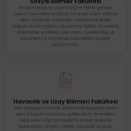
Sosyal Bilimler Fakültesi
campus facilities, academic life, and other important
Araştırmacılığı bir yaşam biçimi haline getiren,
aspects of student life.
toplum sorunlarını araştıran ve analiz eden, etkili ve
akılcı çözümler üretebilen, mesleki etik ilkeler
Handbook
doğrultusunda çalışan, uluslararası ilişkiler ve psikoloji
dallarındaki yenilikleri takip eden, mesleki bilgi ve
becerilerini iş hayatında kullanabilen bireyler
yetiştirmektir.
Havacılık ve Uzay Bilimleri Fakültesi
Hızla büyüyen havacılık sektöründe başarıyla görev
alan, havacılık sektörünü şekillendiren dinamikleri
takip eden, bilgi teknolojilerini en ileri düzeyde
kullanabilen, iletişim, liderlik, yaratıcılık ve grup