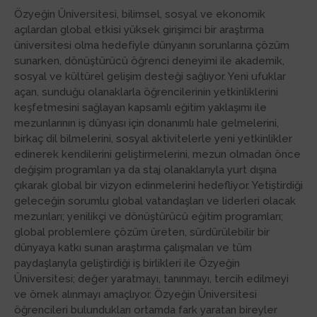
Özyeğin Üniversitesi, bilimsel, sosyal ve ekonomik
açılardan global etkisi yüksek girişimci bir araştırma
üniversitesi olma hedefiyle dünyanın sorunlarına çözüm
sunarken, dönüştürücü öğrenci deneyimi ile akademik,
sosyal ve kültürel gelişim desteği sağlıyor. Yeni ufuklar
açan, sunduğu olanaklarla öğrencilerinin yetkinliklerini
keşfetmesini sağlayan kapsamlı eğitim yaklaşımı ile
mezunlarının iş dünyası için donanımlı hale gelmelerini,
birkaç dil bilmelerini, sosyal aktivitelerle yeni yetkinlikler
edinerek kendilerini geliştirmelerini, mezun olmadan önce
değişim programları ya da staj olanaklarıyla yurt dışına
çıkarak global bir vizyon edinmelerini hedefliyor. Yetiştirdiği
geleceğin sorumlu global vatandaşları ve liderleri olacak
mezunları; yenilikçi ve dönüştürücü eğitim programları;
global problemlere çözüm üreten, sürdürülebilir bir
dünyaya katkı sunan araştırma çalışmaları ve tüm
paydaşlarıyla geliştirdiği iş birlikleri ile Özyeğin
Üniversitesi; değer yaratmayı, tanınmayı, tercih edilmeyi
ve örnek alınmayı amaçlıyor. Özyeğin Üniversitesi
öğrencileri bulundukları ortamda fark yaratan bireyler